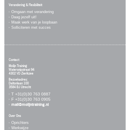
Verandering & Flexibiliteit
Omgaan met verandering
Daag jezelf uit!
Maak werk van je loopbaan
Solliciteren met succes
Contact
Molijn Training
Watersnipstraat 94
4302 VD Zierikzee
Bezoekadres:
Daltonlaan 100
3584 BJ Utrecht
T +31(0)30 763 0887
F +31(0)30 763 0905
mail@molijntraining.nl
Over Ons
Oprichters
Werkwijze