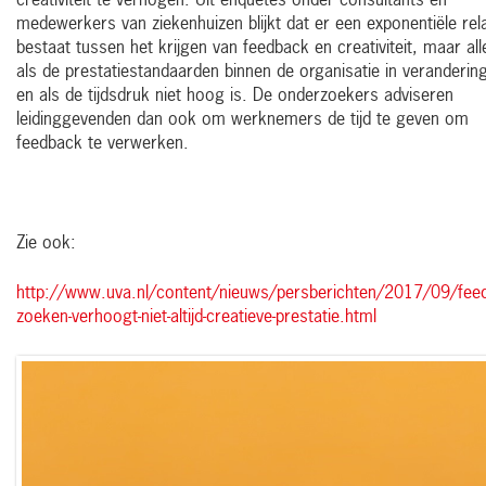
creativiteit te verhogen. Uit enquêtes onder consultants en
medewerkers van ziekenhuizen blijkt dat er een exponentiële rela
bestaat tussen het krijgen van feedback en creativiteit, maar al
als de prestatiestandaarden binnen de organisatie in verandering
en als de tijdsdruk niet hoog is. De onderzoekers adviseren
leidinggevenden dan ook om werknemers de tijd te geven om
feedback te verwerken.
Zie ook:
http://www.uva.nl/content/nieuws/persberichten/2017/09/fee
zoeken-verhoogt-niet-altijd-creatieve-prestatie.html