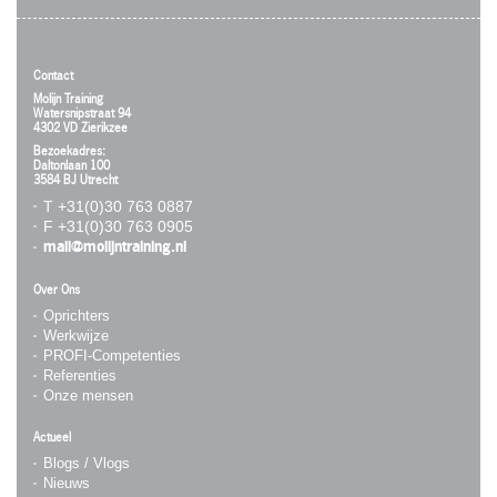
Contact
Molijn Training
Watersnipstraat 94
4302 VD Zierikzee
Bezoekadres:
Daltonlaan 100
3584 BJ Utrecht
T +31(0)30 763 0887
F +31(0)30 763 0905
mail@molijntraining.nl
Over Ons
Oprichters
Werkwijze
PROFI-Competenties
Referenties
Onze mensen
Actueel
Blogs / Vlogs
Nieuws